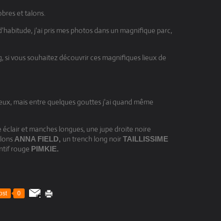
obres et talons.
'habitude, j'ai pris mes photos dans un magnifique parc,
, si vous souhaitez découvrir ces magnifiques lieux de
vieux, mais entre quelques gouttes j'ai quand même
 éclair et manches longues, une jupe droite noire
alons
un trench long noir
ANNA FIELD,
TAILLISSIME
entif rouge
PIMKIE.
ost
0