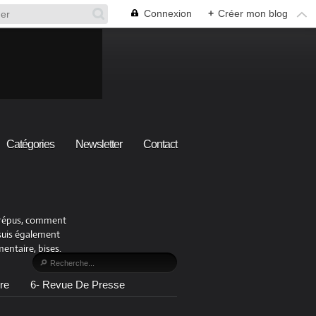
Connexion
+
Créer mon blog
Catégories
Newsletter
Contact
x crépus, comment
 suis également
ntaire, bises.
re
6- Revue De Presse