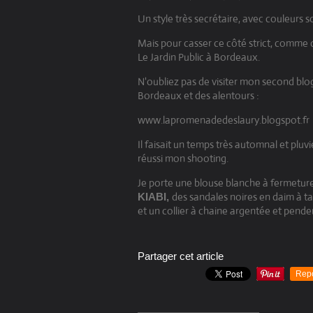
Un style très secrétaire, avec couleurs s
Mais pour casser ce côté strict, comme d
Le Jardin Public à Bordeaux.
N'oubliez pas de visiter mon second blog
Bordeaux et des alentours :
www.lapromenadedeslaury.blogspot.fr
Il faisait un temps très automnal et plu
réussi mon shooting.
Je porte une blouse blanche à fermeture
des sandales noires en daim à t
KIABI,
et un collier à chaine argentée et pend
Partager cet article
Rep