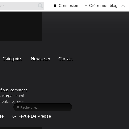
Connexion
+
Créer mon blog
Catégories
Newsletter
Contact
x crépus, comment
 suis également
ntaire, bises.
re
6- Revue De Presse