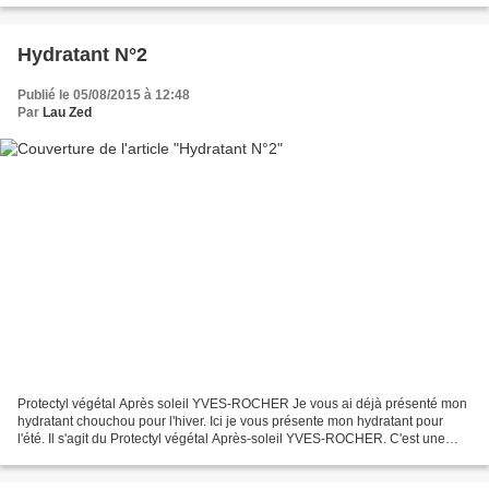
Hydratant N°2
Publié le 05/08/2015 à 12:48
Par
Lau Zed
Protectyl végétal Après soleil YVES-ROCHER Je vous ai déjà présenté mon
hydratant chouchou pour l'hiver. Ici je vous présente mon hydratant pour
l'été. Il s'agit du Protectyl végétal Après-soleil YVES-ROCHER. C'est une
Gelée SOS coup de soleil à base...