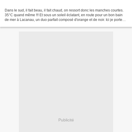
Dans le sud, il fait beau, il fait chaud, on ressort donc les manches courtes.
35°C quand même !!! Et sous un soleil éclatant, en route pour un bon bain
de mer à Lacanau, un duo parfait composé d'orange et de noir. Ici je porte
une blouse déjà portée...
Publicité