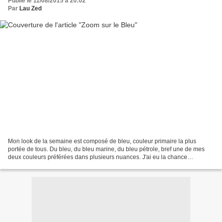
Publié le 11/08/2015 à 20:02
Par
Lau Zed
Mon look de la semaine est composé de bleu, couleur primaire la plus
portée de tous. Du bleu, du bleu marine, du bleu pétrole, bref une de mes
deux couleurs préférées dans plusieurs nuances. J'ai eu la chance
d'effectuer ces photos à Paris, au pied de...