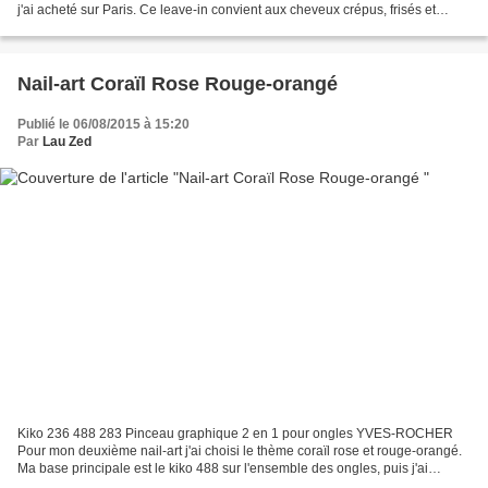
j'ai acheté sur Paris. Ce leave-in convient aux cheveux crépus, frisés et
bouclés, il peut s'utiliser...
Nail-art Coraïl Rose Rouge-orangé
Publié le 06/08/2015 à 15:20
Par
Lau Zed
Kiko 236 488 283 Pinceau graphique 2 en 1 pour ongles YVES-ROCHER
Pour mon deuxième nail-art j'ai choisi le thème coraïl rose et rouge-orangé.
Ma base principale est le kiko 488 sur l'ensemble des ongles, puis j'ai
réalisé des motifs avec le kiko 283...