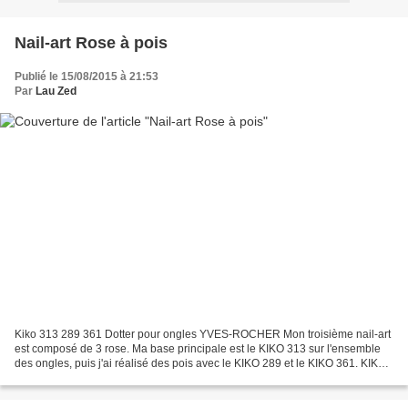
Nail-art Rose à pois
Publié le 15/08/2015 à 21:53
Par
Lau Zed
Kiko 313 289 361 Dotter pour ongles YVES-ROCHER Mon troisième nail-art
est composé de 3 rose. Ma base principale est le KIKO 313 sur l'ensemble
des ongles, puis j'ai réalisé des pois avec le KIKO 289 et le KIKO 361. KIKO
313 Heather pink/Rose bruyère...