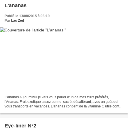
L'ananas
Publié le 13/08/2015 à 03:19
Par
Lau Zed
L'ananas Aujourd'hui je vais vous parler d'un de mes fruits préférés,
l'Ananas. Fruit exotique assez connu, sucré, désaltérant, avec un goût qui
vous transporte en vacances. L'ananas contient de la vitamine C utile contre
les infections, et ayant un rôle...
Eye-liner N°2