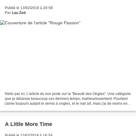
Publié le 13/02/2018 à 20:58
Par
Lau Zed
Hello par ici, L'article du soir porte sur la "Beauté des Ongles". Une catégorie
que je délaisse beaucoup ces derniers temps, malheureusement. Pourtant
j'aime toujours autant le vernis à ongles, et le nail art, mais j'ai de moins en
moins le temps de...
A Little More Time
Publié le 11/02/2018 à 16:54