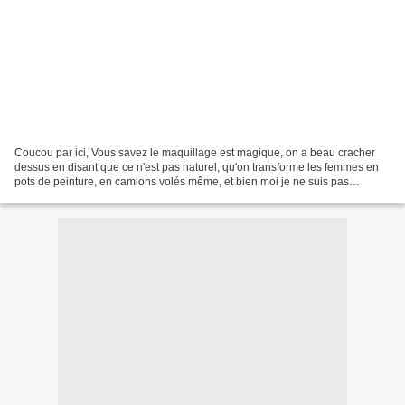
Coucou par ici, Vous savez le maquillage est magique, on a beau cracher
dessus en disant que ce n'est pas naturel, qu'on transforme les femmes en
pots de peinture, en camions volés même, et bien moi je ne suis pas
d'accord. Comme pour tout, c'est juste...