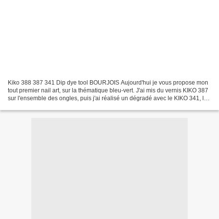
Kiko 388 387 341 Dip dye tool BOURJOIS Aujourd'hui je vous propose mon
tout premier nail art, sur la thématique bleu-vert. J'ai mis du vernis KIKO 387
sur l'ensemble des ongles, puis j'ai réalisé un dégradé avec le KIKO 341, le
387 et enfin le 388 sur...