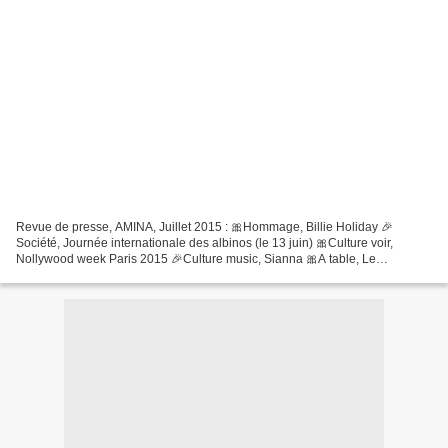
Revue de presse, AMINA, Juillet 2015 : 🎀Hommage, Billie Holiday 🎉
Société, Journée internationale des albinos (le 13 juin) 🎀Culture voir,
Nollywood week Paris 2015 🎉Culture music, Sianna 🎀A table, Le
Tiéboudiène 🎉Mode, La ville de Saint-Pierre en Martinique,...