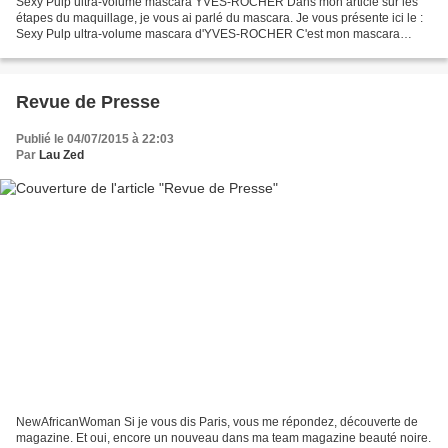
Sexy Pulp ultra-volume mascara YVES-ROCHER Dans mon article sur les
étapes du maquillage, je vous ai parlé du mascara. Je vous présente ici le :
Sexy Pulp ultra-volume mascara d'YVES-ROCHER C'est mon mascara
préféré, bien noir, avec une maxi brosse,...
Revue de Presse
Publié le 04/07/2015 à 22:03
Par
Lau Zed
NewAfricanWoman Si je vous dis Paris, vous me répondez, découverte de
magazine. Et oui, encore un nouveau dans ma team magazine beauté noire.