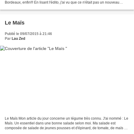
Bordeaux, enfin!!! En lisant l'édito, j'ai vu que ce n'était pas un nouveau
magazine, mais un revenant. Rires... J'aime...
Le Maïs
Publié le 09/07/2015 à 21:46
Par
Lau Zed
Le Maïs Mon article du jour concerne un légume très connu. J'ai nommé : Le
Maïs. Un essentiel dans une bonne salade selon moi. Ma salade est
composée de salade de jeunes pousses et d'épinard, de tomate, de maïs et
de thon mayonnaise pimenté. A savoir...