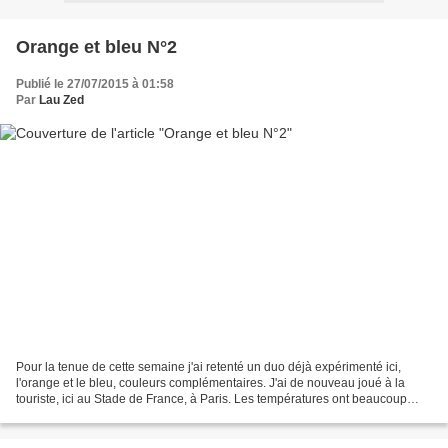
Orange et bleu N°2
Publié le 27/07/2015 à 01:58
Par
Lau Zed
Pour la tenue de cette semaine j'ai retenté un duo déjà expérimenté ici,
l'orange et le bleu, couleurs complémentaires. J'ai de nouveau joué à la
touriste, ici au Stade de France, à Paris. Les températures ont beaucoup
chutées ces derniers jours, d'où...