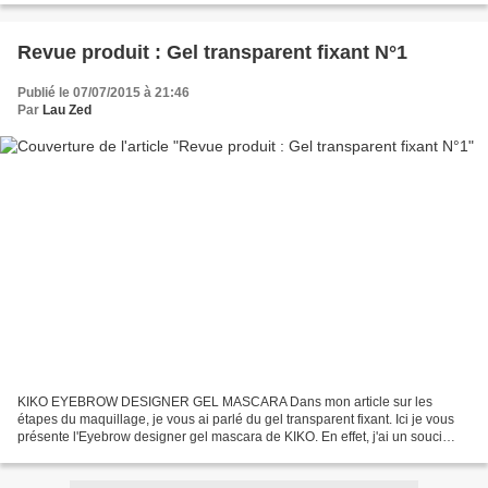
Revue produit : Gel transparent fixant N°1
Publié le 07/07/2015 à 21:46
Par
Lau Zed
KIKO EYEBROW DESIGNER GEL MASCARA Dans mon article sur les
étapes du maquillage, je vous ai parlé du gel transparent fixant. Ici je vous
présente l'Eyebrow designer gel mascara de KIKO. En effet, j'ai un souci
avec mes sourcils, j'ai beau les brosser...