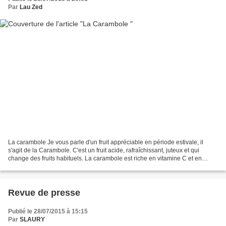
Par
Lau Zed
La carambole Je vous parle d'un fruit appréciable en période estivale, il
s'agit de la Carambole. C'est un fruit acide, rafraîchissant, juteux et qui
change des fruits habituels. La carambole est riche en vitamine C et en
polyphénols qui sont des anti-oxydants....
Revue de presse
Publié le 28/07/2015 à 15:15
Par
SLAURY