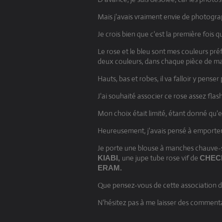
Mais j'avais vraiment envie de photograp
Je crois bien que c'est la première fois q
Le rose et le bleu sont mes couleurs pré
deux couleurs, dans chaque pièce de ma
Hauts, bas et robes, il va falloir y pense
J'ai souhaité associer ce rose assez fl
Mon choix était limité, étant donné qu'
Heureusement, j'avais pensé à emporter
Je porte une blouse à manches chauve-sou
une jupe tube rose vif de
KIABI,
CHEC
ERAM.
Que pensez-vous de cette association d
N'hésitez pas à me laisser des commentair