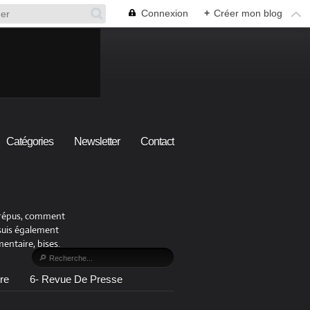
Connexion
+
Créer mon blog
Catégories
Newsletter
Contact
x crépus, comment
 suis également
ntaire, bises.
re
6- Revue De Presse