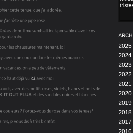
hier cette tenue, que j'ai adorée.
ue j'achète une jupe rose.
férées, donc il me semblait indispensable d'avoir ces
ARCH
 garde robe.
2025
r pour les chaussures maintenant, lol.
2024
ashy, avec une couleur dans les mêmes nuances.
2023
en vacances, on a peu de vêtements.
2022
 ce haut déjà vu
, avec moi.
ici
2021
ris, avec des motifs roses, violets, blancs et noirs de
2020
et des sandales noires et blanches
K IT OUT PLUS
2019
e couleurs ? Portez-vous du rose dans vos tenues?
2018
es, je vous dis à très bientôt.
2017
2016