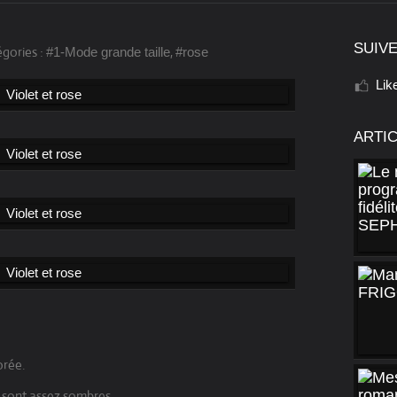
SUIVE
gories :
,
#1-Mode grande taille
#rose
Lik
ARTI
orée.
s sont assez sombres.