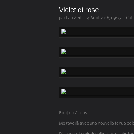
Violet et rose
par Lau Zed
-
4 Août 2016, 09:25
-
Caté
Bonjour à tous,
Me revoilà avec une nouvelle tenue col
D'avance, je suis désolée, car les photo