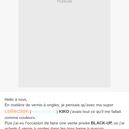
Publicité
Hello à tous,
En matière de vernis à ongles, je pensais qu'avec ma super
collection
(
mise à jour ici
)
KIKO
j'avais tout ce qu'il me fallait
comme couleurs.
Puis j'ai eu l'occasion de faire une vente privée
BLACK-UP,
où j'ai
acheté 4 vernis à ongles dans les tons beige à marron.