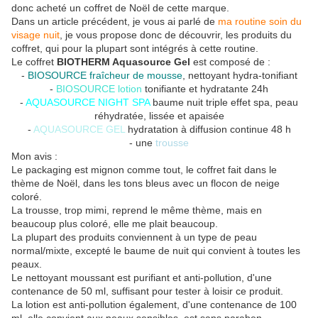
donc acheté un coffret de Noël de cette marque.
Dans un article précédent, je vous ai parlé de
ma routine soin du
visage nuit
, je vous propose donc de découvrir, les produits du
coffret, qui pour la plupart sont intégrés à cette routine.
Le coffret
BIOTHERM Aquasource Gel
est composé de :
-
BIOSOURCE fraîcheur de mousse
, nettoyant hydra-tonifiant
-
BIOSOURCE lotion
tonifiante et hydratante 24h
-
AQUASOURCE NIGHT SPA
baume nuit triple effet spa, peau
réhydratée, lissée et apaisée
-
AQUASOURCE GEL
hydratation à diffusion continue 48 h
- une
trousse
Mon avis :
Le packaging est mignon comme tout, le coffret fait dans le
thème de Noël, dans les tons bleus avec un flocon de neige
coloré.
La trousse, trop mimi, reprend le même thème, mais en
beaucoup plus coloré, elle me plait beaucoup.
La plupart des produits conviennent à un type de peau
normal/mixte, excepté le baume de nuit qui convient à toutes les
peaux.
Le nettoyant moussant est purifiant et anti-pollution, d'une
contenance de 50 ml, suffisant pour tester à loisir ce produit.
La lotion est anti-pollution également, d'une contenance de 100