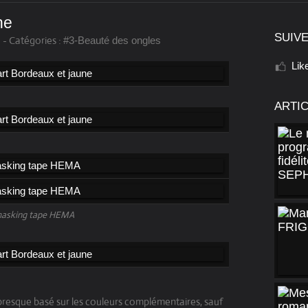
ne
SUIVE
-
Catégories :
#3-Beauté des ongles
Lik
ARTI
asking tape HEMA
 presque basé sur les couleurs complémentaires, sauf