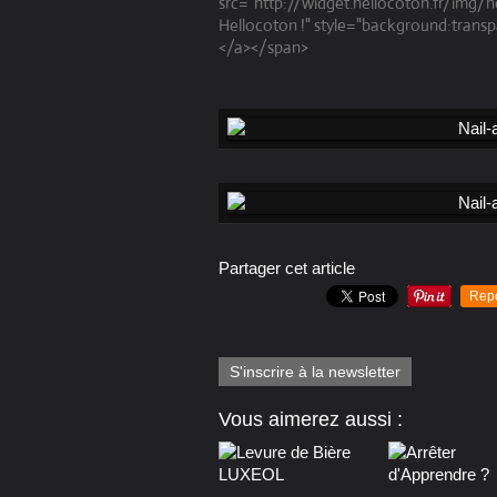
src="http://widget.hellocoton.fr/img/h
Hellocoton !" style="background:transp
</a></span>
Partager cet article
Rep
S'inscrire à la newsletter
Vous aimerez aussi :