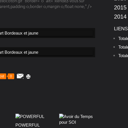
ellocoton.gif" border="0" alt="Rendez-vous sur
arent;padding:0;border:0;margin:0;float:none;" />
2015
2014
LIENS
Tota
Tota
Total
ost
0
POWERFUL