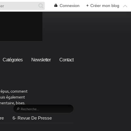
Connexion
+
Créer mon blog
Catégories
Newsletter
Contact
x crépus, comment
 suis également
ntaire, bises.
re
6- Revue De Presse