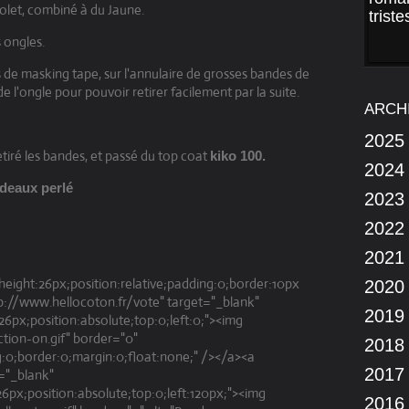
iolet, combiné à du Jaune.
 ongles.
es de masking tape, sur l'annulaire de grosses bandes de
 l'ongle pour pouvoir retirer facilement par la suite.
ARCH
2025
retiré les bandes, et passé du top coat
kiko 100.
2024
deaux perlé
2023
2022
2021
height:26px;position:relative;padding:0;border:10px
2020
p://www.hellocoton.fr/vote" target="_blank"
2019
:26px;position:absolute;top:0;left:0;"><img
ction-on.gif" border="0"
2018
:0;border:0;margin:0;float:none;" /></a><a
2017
="_blank"
26px;position:absolute;top:0;left:120px;"><img
2016