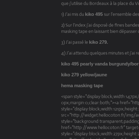
que j'utilise du Bordeaux à la place du V
1) J'ai mis du
sur l'ensemble des
kiko 495
2) Sur l'index j'ai disposé de fines band
masking tape en laissant bien dépasser de
3) J'ai passé le
kiko 279.
4) J'ai attendu quelques minutes et j'ai 
kiko 495 pearly vanda burgundy/bor
kiko 279 yellow/jaune
hema masking tape
<span style="display:block;width:147px;
0px;margin:0;clear:both;"><a href="htt
style="display:block;width:121px;height
src="http://widget.hellocoton.fr/img/a
style="background:transparent;padding
href="http://www.hellocoton.fr" target
style="display:block;width:27px;height: