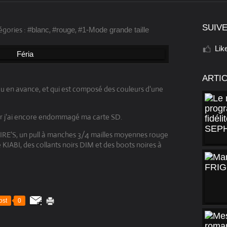
SUIVE
égories :
,
,
#blanc
#rouge
#1-Mode grande taille
Lik
ARTI
eu en avance, et qui est composé des couleurs d'une
car j'ai encore endommagé ma carte SD.
AIRE'S, un pull à manches 3/4 mailles moyennes rouge
 KIABI, des collants noirs DIM et des boots noires à
ost
0