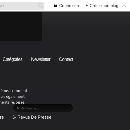
Connexion
+
Créer mon blog
Catégories
Newsletter
Contact
x crépus, comment
 suis également
ntaire, bises.
re
6- Revue De Presse