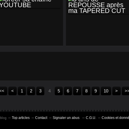
CRÉER SA CHAÎNE
3 ANS DE
YOUTUBE
REPOUSSE APRÈS
MA TAPERED CUT
20
30
<<
<
1
2
3
4
5
6
7
8
9
10
>
>
rblog
Top articles
Contact
Signaler un abus
C.G.U.
Cookies et donné