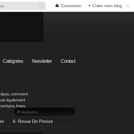
Connexion
+
Créer mon blog
Catégories
Newsletter
Contact
x crépus, comment
 suis également
ntaire, bises.
re
6- Revue De Presse