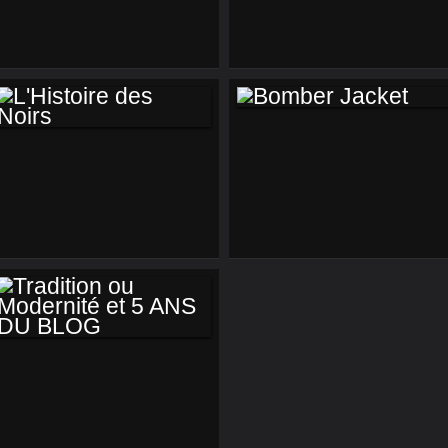
ANKARA
EPICERIE
NECKLACE
AFRICAINE : ON Y
TROUVE QUOI
BOMBER JACKET
L'HISTOIRE DES
NOIRS
TRADITION OU
MODERNITÉ ET 5