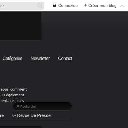
Connexion
+
Créer mon blog
Catégories
Newsletter
Contact
x crépus, comment
 suis également
ntaire, bises.
re
6- Revue De Presse