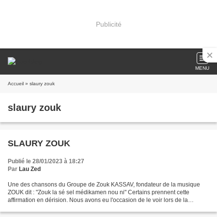
Publicité
MENU
Accueil
» slaury zouk
slaury zouk
SLAURY ZOUK
Publié le 28/01/2023 à 18:27
Par
Lau Zed
Une des chansons du Groupe de Zouk KASSAV, fondateur de la musique
ZOUK dit : "Zouk la sé sel médikamen nou ni" Certains prennent cette
affirmation en dérision. Nous avons eu l'occasion de le voir lors de la
dernière pandémie. Les Antillais aiment le...