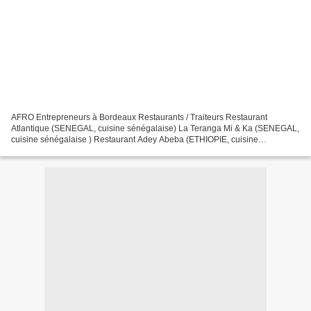
AFRO Entrepreneurs à Bordeaux Restaurants / Traiteurs Restaurant
Atlantique (SENEGAL, cuisine sénégalaise) La Teranga Mi & Ka (SENEGAL,
cuisine sénégalaise ) Restaurant Adey Abeba (ETHIOPIE, cuisine
éthiopienne ) La P'tite Afrik (BENIN,TOGO cuisine africaine...