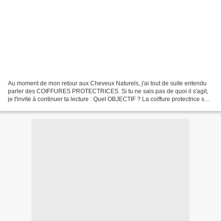
Au moment de mon retour aux Cheveux Naturels, j'ai tout de suite entendu
parler des COIFFURES PROTECTRICES. Si tu ne sais pas de quoi il s'agit,
je t'invite à continuer ta lecture : Quel OBJECTIF ? La coiffure protectrice sur
les cheveux crépus aide à...