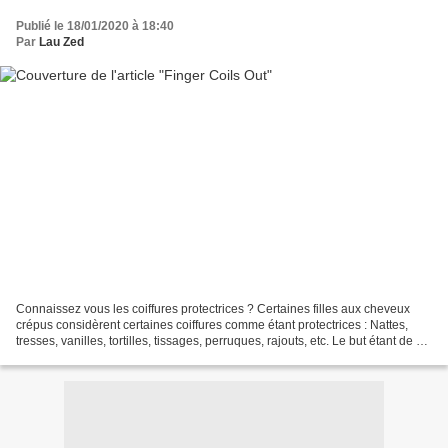
Publié le 18/01/2020 à 18:40
Par
Lau Zed
Connaissez vous les coiffures protectrices ? Certaines filles aux cheveux
crépus considèrent certaines coiffures comme étant protectrices : Nattes,
tresses, vanilles, tortilles, tissages, perruques, rajouts, etc. Le but étant de ne
pas manipuler leurs...