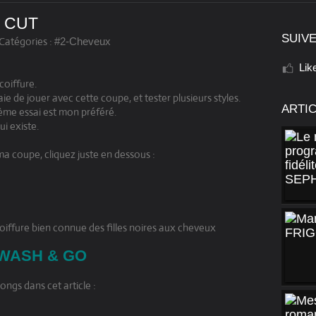
D CUT
SUIVE
Catégories :
#2-Cheveux
Lik
 coiffure.
aie de jouer avec cette coupe, et tester plusieurs styles.
ARTI
ième essai est mon préféré.
ui existe.
ma coupe, cliquez juste en dessous :
e coiffure bien connue des filles noires aux cheveux
WASH & GO
ongs dans cet article :