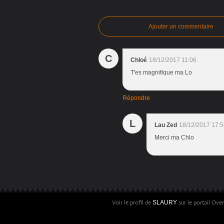
Ajouter un commentaire
C
Chloé
18/12/2017 11:06
T'es magnifique ma Lo
Répondre
L
Lau Zed
18/12/2017 17:5
Merci ma Chlo
Voir le profil de
sur le portail Ove
SLAURY