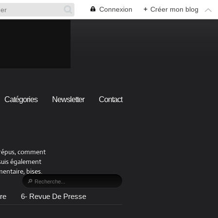
Connexion
+
Créer mon blog
Catégories
Newsletter
Contact
x crépus, comment
 suis également
ntaire, bises.
re
6- Revue De Presse