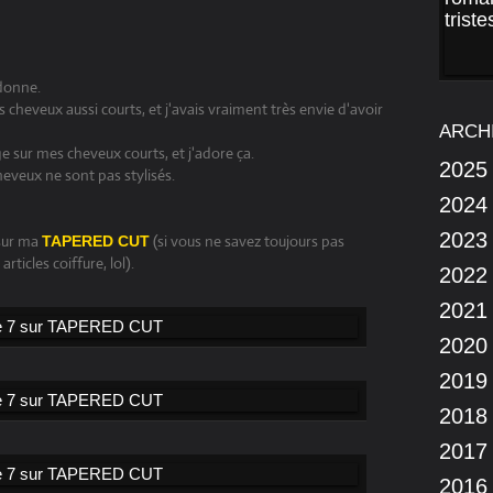
 donne.
s cheveux aussi courts, et j'avais vraiment très envie d'avoir
ARCH
sur mes cheveux courts, et j'adore ça.
2025
cheveux ne sont pas stylisés.
2024
2023
 sur ma
(si vous ne savez toujours pas
TAPERED CUT
rticles coiffure, lol).
2022
2021
2020
2019
2018
2017
2016